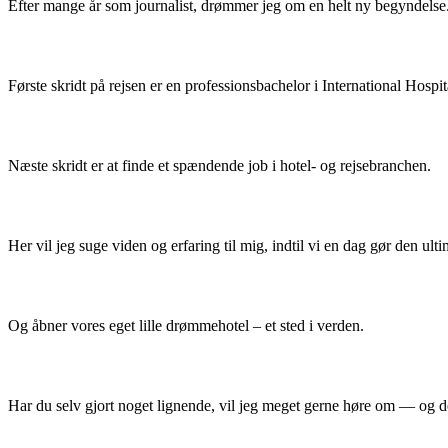
Efter mange år som jour­nal­ist, drøm­mer jeg om en helt ny begyndelse
Første skridt på rejsen er en pro­fes­sions­bach­e­lor i Inter­na­tion­al Hos
Næste skridt er at finde et spæn­dende job i hotel- og rejsebranchen.
Her vil jeg suge viden og erfar­ing til mig, indtil vi en dag gør den ulti­
Og åbn­er vores eget lille drøm­me­ho­tel – et sted i verden.
Har du selv gjort noget lig­nende, vil jeg meget gerne høre om — og 