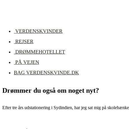
VERDENSKVINDER
REJSER
DRØMMEHOTELLET
PÅ VEJEN
BAG VERDENSKVINDE.DK
Drømmer du også om noget nyt?
Efter tre års udsta­tioner­ing i Sydin­di­en, har jeg sat mig på skole­bæn