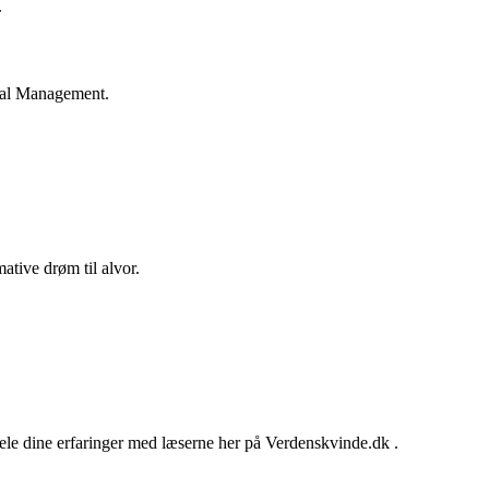
.
­pi­tal Management.
ma­tive drøm til alvor.
dele dine erfaringer med læserne her på Verdenskvinde.dk .