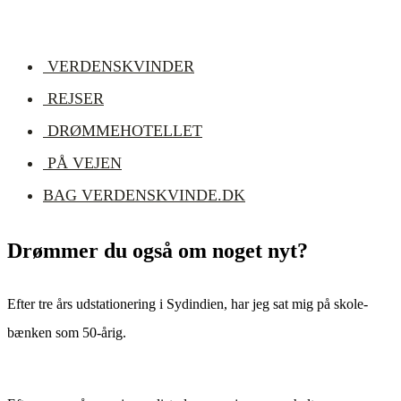
VERDENSKVINDER
REJSER
DRØMMEHOTELLET
PÅ VEJEN
BAG VERDENSKVINDE.DK
Drømmer du også om noget nyt?
Efter tre års udsta­tioner­ing i Sydin­di­en, har jeg sat mig på skole­
bænken som 50-årig.