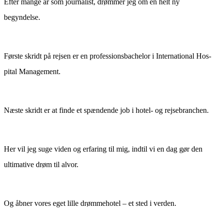
Efter mange år som jour­nal­ist, drøm­mer jeg om en helt ny
begyndelse.
Første skridt på rejsen er en pro­fes­sions­bach­e­lor i Inter­na­tion­al Hos­
pi­tal Management.
Næste skridt er at finde et spæn­dende job i hotel- og rejsebranchen.
Her vil jeg suge viden og erfar­ing til mig, indtil vi en dag gør den
ulti­ma­tive drøm til alvor.
Og åbn­er vores eget lille drøm­me­ho­tel – et sted i verden.